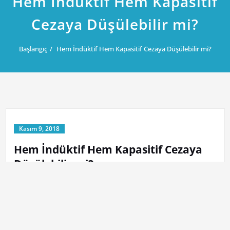
Hem İndüktif Hem Kapasitif
Cezaya Düşülebilir mi?
Başlangıç
Hem İndüktif Hem Kapasitif Cezaya Düşülebilir mi?
Kasım 9, 2018
Hem İndüktif Hem Kapasitif Cezaya
Düşülebilir mi?
Yazar:
ankaraelektrikci
kategorisi
Elektrikçi Haber
Endüstiryel tesislerde elektrik faturası en önemli gider
kalemlerinden birisidir. Elektrik tüketiminde reaktif cezaya düşmek
elektrik faturasını büyük ölçüde artırmaktadır. Reaktif güç