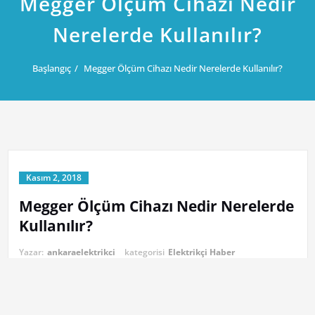
Megger Ölçüm Cihazı Nedir
Nerelerde Kullanılır?
Başlangıç
Megger Ölçüm Cihazı Nedir Nerelerde Kullanılır?
Kasım 2, 2018
Megger Ölçüm Cihazı Nedir Nerelerde
Kullanılır?
Yazar:
ankaraelektrikci
kategorisi
Elektrikçi Haber
Yalıtkanlık direncini direkt olarak ölçen aletlere megger
denir.Megger; Avo İnternational firmasının tescilli markasıdır.Bu tip
aletlerde bir ölçü aletinin uygulayacağı gerilimin seçilebileceği bir